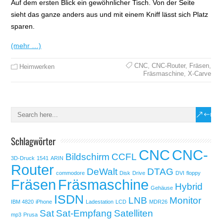
Auf dem ersten Blick ein gewöhnlicher Tisch. Von der Seite
sieht das ganze anders aus und mit einem Kniff lässt sich Platz
sparen.
(mehr …)
CNC
,
CNC-Router
,
Fräsen
,
Heimwerken
Fräsmaschine
,
X-Carve
Schlagwörter
CNC
CNC-
Bildschirm
CCFL
3D-Druck
1541
ARIN
Router
DeWalt
DTAG
commodore
Disk
Drive
DVI
floppy
Fräsen
Fräsmaschine
Hybrid
Gehäuse
ISDN
LNB
Monitor
IBM 4820
iPhone
Ladestation
LCD
MDR26
Sat
Sat-Empfang
Satelliten
mp3
Prusa