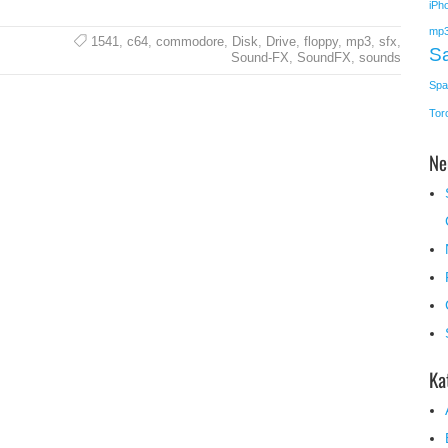
iPh
mp
1541
,
c64
,
commodore
,
Disk
,
Drive
,
floppy
,
mp3
,
sfx
,
Sa
Sound-FX
,
SoundFX
,
sounds
Spa
Toro
Ne
Ka