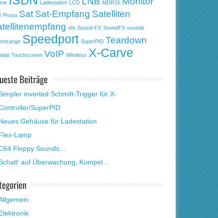
ISDN
LNB
Monitor
one
Ladestation
LCD
MDR26
Sat
Sat-Empfang
Satelliten
3
Prusa
tellitenempfang
sfx
Sound-FX
SoundFX
sounds
Speedport
Teardown
nnzange
SuperPID
X-Carve
VoIP
idal
Touchscreen
Wireless
ueste Beiträge
Simpler inverted Schmitt-Trigger für X-
Controller/SuperPID
Neues Gehäuse für Ladestation
Flex-Lamp
C64 Floppy Sounds…
Schalt‘ auf Überwachung, Kumpel…
tegorien
Allgemein
Elektronik