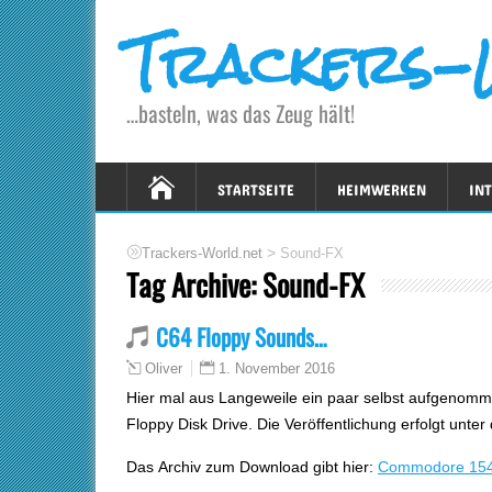
Trackers-
…basteln, was das Zeug hält!
STARTSEITE
HEIMWERKEN
IN
>
Trackers-World.net
Sound-FX
Tag Archive:
Sound-FX
C64 Floppy Sounds…
1. November 2016
Oliver
Hier mal aus Langeweile ein paar selbst aufgenom
Floppy Disk Drive. Die Veröffentlichung erfolgt unter
Das Archiv zum Download gibt hier:
Commodore 1541