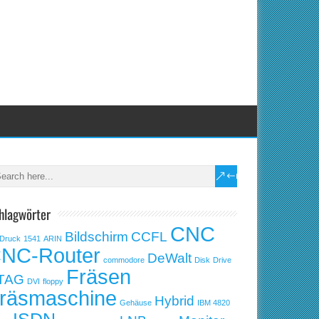
hlagwörter
CNC
Bildschirm
CCFL
Druck
1541
ARIN
NC-Router
DeWalt
commodore
Disk
Drive
Fräsen
TAG
DVI
floppy
räsmaschine
Hybrid
Gehäuse
IBM 4820