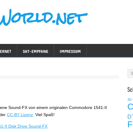
World.net
TERNET
SAT-EMPFANG
IMPRESSUM
Sc
3D-
C
mene Sound-FX von einem originalen Commodore 1541-II
 der
CC-BY Lizenz
. Viel Spaß!
D
F
-II Disk Drive Sound-FX