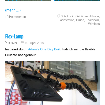
(mehr …)
3D-Druck
,
Gehäuse
,
iPhone
,
Heimwerken
Ladestation
,
Prusa
,
Teardown
,
Wireless
Flex-Lamp
10. April 2018
Oliver
Inspiriert durch
Adam’s One Day Build
hab ich mir die flexible
Leuchte nachgebaut.