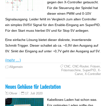
gegen den X-Controller getauscht.
Für die Steuerung der Spindel hat
dieser einen PWM und 0-10V
Signalausgang. Leider fehlt im Vergleich zum alten Controller
ein simples 0V/5V Signal für den Enable-Eingang am SuperPID.
Für den Start muss hierbei 0V und für Stop 5V anliegen.
Eine einfache Lösung bietet dieser diskrete, invertierende
Schmitt-Trigger. Dieser schaltet ab ca. ~0,9V den Ausgang auf
0V. Sinkt der Eingang auf unter ~0,7V geht der Ausgang auf 5V.
(mehr …)
CNC
,
CNC-Router
,
Fräsen
,
Allgemein
Fräsmaschine
,
SuperPID
,
X-
Carve
,
X-Controller
Neues Gehäuse für Ladestation
17. Juli 2020
Oliver
Kabelloses Laden hat schon was.
Für optimales Laden sollte das