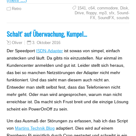
(mehr …)
1541
,
c64
,
commodore
,
Disk
,
Retro
Drive
,
floppy
,
mp3
,
sfx
,
Sound-
FX
,
SoundFX
,
sounds
Schalt‘ auf Überwachung, Kumpel…
3. Oktober 2016
Oliver
Der Speedport
ISDN-Adapter
ist sowas von simpel, einfach
anstecken und läuft. Da gibts nix einzustellen. Nur einmal im
Kundencenter anmelden und gut ist. Leider stellt sich heraus,
das bei so manchen Netzstörungen der Adapter nicht mehr
funktioniert. Und das sieht man diesem auch nicht an.
Entweder man stellt selbst fest, dass das Telefonieren nicht
mehr geht. Oder man wird angesprochen, warum man nicht
erreichbar ist. Da macht sich Frust breit und die einzige Lösung
scheint ein PowerOnOff zu sein.
Um das Ausmaß der Störungen zu erfassen, hab ich das Script
von
Martins Technik Blog
adaptiert. Dies wird auf einem
Raspberry Pi minütlich durch Cron gestartet und schreibt in ein