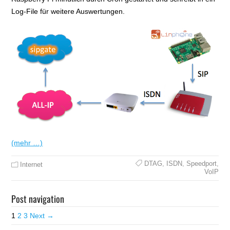
Log-File für weitere Auswertungen.
(mehr …)
DTAG
,
ISDN
,
Speedport
,
Internet
VoIP
Post navigation
1
2
3
Next →