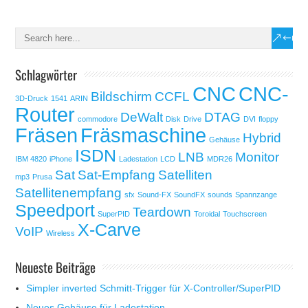
Schlagwörter
CNC
CNC-
Bildschirm
CCFL
3D-Druck
1541
ARIN
Router
DeWalt
DTAG
commodore
Disk
Drive
DVI
floppy
Fräsen
Fräsmaschine
Hybrid
Gehäuse
ISDN
LNB
Monitor
IBM 4820
iPhone
Ladestation
LCD
MDR26
Sat
Sat-Empfang
Satelliten
mp3
Prusa
Satellitenempfang
sfx
Sound-FX
SoundFX
sounds
Spannzange
Speedport
Teardown
SuperPID
Toroidal
Touchscreen
X-Carve
VoIP
Wireless
Neueste Beiträge
Simpler inverted Schmitt-Trigger für X-Controller/SuperPID
Neues Gehäuse für Ladestation