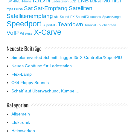
LNB
Monitor
IBM 4820
iPhone
Ladestation
LCD
MDR26
Sat
Sat-Empfang
Satelliten
mp3
Prusa
Satellitenempfang
sfx
Sound-FX
SoundFX
sounds
Spannzange
Speedport
Teardown
SuperPID
Toroidal
Touchscreen
X-Carve
VoIP
Wireless
Neueste Beiträge
Simpler inverted Schmitt-Trigger für X-Controller/SuperPID
Neues Gehäuse für Ladestation
Flex-Lamp
C64 Floppy Sounds…
Schalt‘ auf Überwachung, Kumpel…
Kategorien
Allgemein
Elektronik
Heimwerken