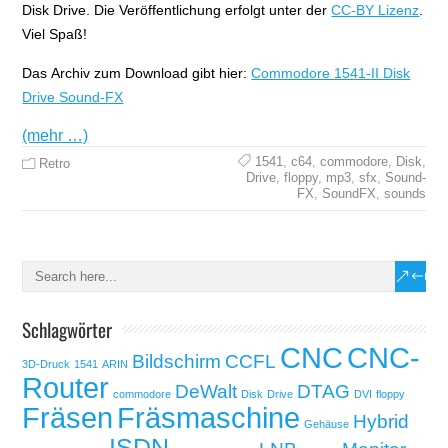
Disk Drive. Die Veröffentlichung erfolgt unter der
CC-BY Lizenz
.
Viel Spaß!
Das Archiv zum Download gibt hier:
Commodore 1541-II Disk
Drive Sound-FX
(mehr …)
1541
,
c64
,
commodore
,
Disk
,
Retro
Drive
,
floppy
,
mp3
,
sfx
,
Sound-
FX
,
SoundFX
,
sounds
Schlagwörter
CNC
CNC-
Bildschirm
CCFL
3D-Druck
1541
ARIN
Router
DeWalt
DTAG
commodore
Disk
Drive
DVI
floppy
Fräsen
Fräsmaschine
Hybrid
Gehäuse
ISDN