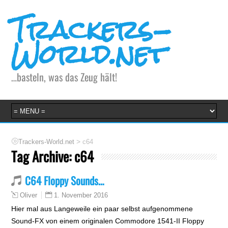
Trackers-
World.net
…basteln, was das Zeug hält!
>
Trackers-World.net
c64
Tag Archive:
c64
C64 Floppy Sounds…
1. November 2016
Oliver
Hier mal aus Langeweile ein paar selbst aufgenommene
Sound-FX von einem originalen Commodore 1541-II Floppy