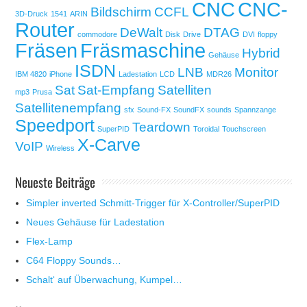
CNC
CNC-
Bildschirm
CCFL
3D-Druck
1541
ARIN
Router
DeWalt
DTAG
commodore
Disk
Drive
DVI
floppy
Fräsen
Fräsmaschine
Hybrid
Gehäuse
ISDN
LNB
Monitor
IBM 4820
iPhone
Ladestation
LCD
MDR26
Sat
Sat-Empfang
Satelliten
mp3
Prusa
Satellitenempfang
sfx
Sound-FX
SoundFX
sounds
Spannzange
Speedport
Teardown
SuperPID
Toroidal
Touchscreen
X-Carve
VoIP
Wireless
Neueste Beiträge
Simpler inverted Schmitt-Trigger für X-Controller/SuperPID
Neues Gehäuse für Ladestation
Flex-Lamp
C64 Floppy Sounds…
Schalt‘ auf Überwachung, Kumpel…