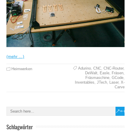
(mehr …)
Adurino
,
CNC
,
CNC-Router
,
Heimwerken
DeWalt
,
Easle
,
Fräsen
,
Fräsmaschine
,
GCode
,
Inventables
,
JTech
,
Laser
,
X-
Carve
Schlagwörter