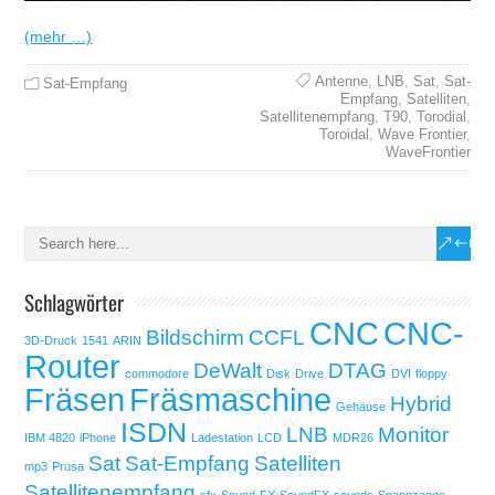
(mehr …)
Antenne
,
LNB
,
Sat
,
Sat-
Sat-Empfang
Empfang
,
Satelliten
,
Satellitenempfang
,
T90
,
Torodial
,
Toroidal
,
Wave Frontier
,
WaveFrontier
Schlagwörter
CNC
CNC-
Bildschirm
CCFL
3D-Druck
1541
ARIN
Router
DeWalt
DTAG
commodore
Disk
Drive
DVI
floppy
Fräsen
Fräsmaschine
Hybrid
Gehäuse
ISDN
LNB
Monitor
IBM 4820
iPhone
Ladestation
LCD
MDR26
Sat
Sat-Empfang
Satelliten
mp3
Prusa
Satellitenempfang