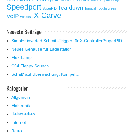
sfx
Sound-FX
SoundFX
sounds
Spannzange
Speedport
Teardown
SuperPID
Toroidal
Touchscreen
X-Carve
VoIP
Wireless
Neueste Beiträge
Simpler inverted Schmitt-Trigger für X-Controller/SuperPID
Neues Gehäuse für Ladestation
Flex-Lamp
C64 Floppy Sounds…
Schalt‘ auf Überwachung, Kumpel…
Kategorien
Allgemein
Elektronik
Heimwerken
Internet
Retro